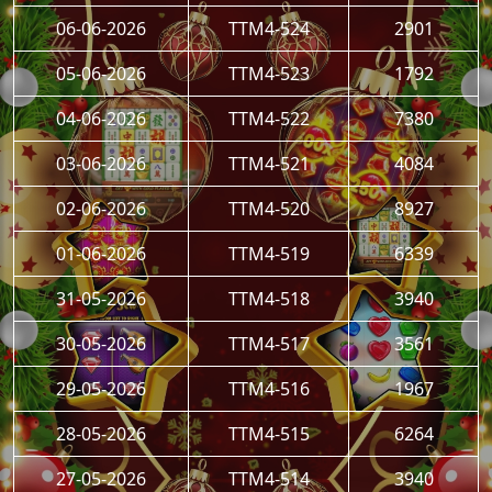
06-06-2026
TTM4-524
2901
05-06-2026
TTM4-523
1792
04-06-2026
TTM4-522
7380
03-06-2026
TTM4-521
4084
02-06-2026
TTM4-520
8927
01-06-2026
TTM4-519
6339
31-05-2026
TTM4-518
3940
30-05-2026
TTM4-517
3561
29-05-2026
TTM4-516
1967
28-05-2026
TTM4-515
6264
27-05-2026
TTM4-514
3940