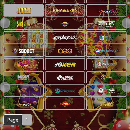
Page
1