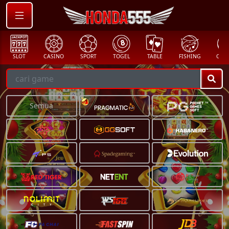
CASINO
SPORT
TOGEL
TABLE
FISHING
COCK F.
ARC
Semua