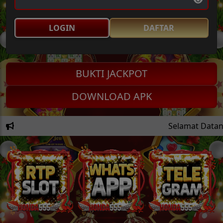
LOGIN
DAFTAR
BUKTI JACKPOT
DOWNLOAD APK
Selamat Datang di HONDA55