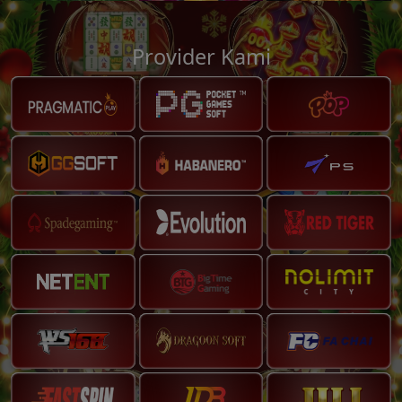
Provider Kami