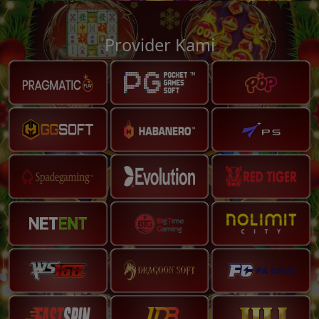
Provider Kami