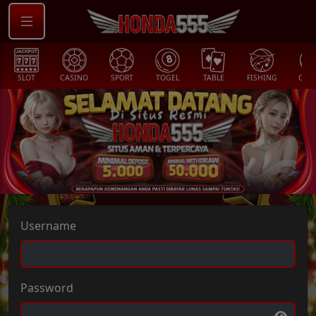
SLOT
CASINO
SPORT
TOGEL
TABLE
FISHING
COCK
Username
Password