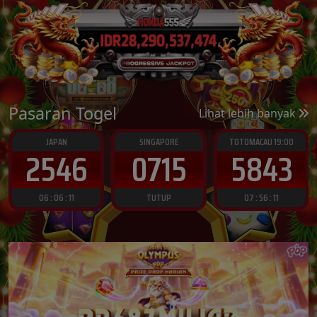
Pasaran Togel
Lihat lebih banyak
SINGAPORE
TOTOMACAU 19:00
TAIWAN
0715
5843
4587
TUTUP
07 : 56 : 09
09 : 41 : 09